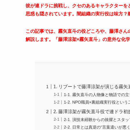
彼が連ドラに挑戦し、クセのあるキャラクターを
思惑も隠されています。闇組織の実行役は味方？
この記事では、霧矢直斗の役どころや、藤澤さん
解説します。「藤澤涼架×霧矢直斗」の意外な化
1. リブートで藤澤涼架が演じる霧
1-1. 霧矢直斗の人物像と物語での
1-2. NPO職員×裏組織実行役と
2. 藤澤涼架が霧矢直斗役で連ドラ
2-1. 演技未経験からの抜擢とスタ
2-2. 日常とは真逆の“言葉遣いが悪