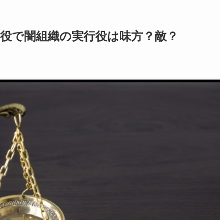
斗役で闇組織の実行役は味方？敵？