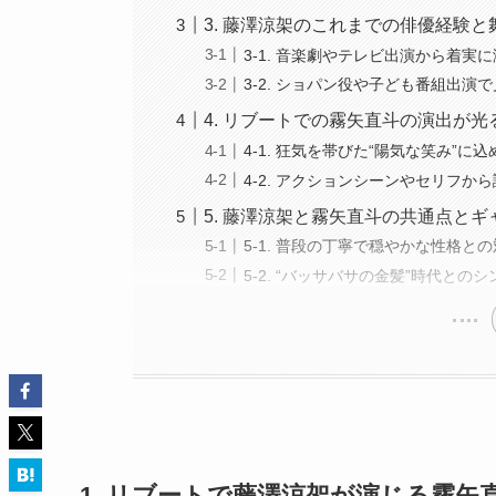
3. 藤澤涼架のこれまでの俳優経験と
3-1. 音楽劇やテレビ出演から着実
3-2. ショパン役や子ども番組出演
4. リブートでの霧矢直斗の演出が
4-1. 狂気を帯びた“陽気な笑み”
4-2. アクションシーンやセリフか
5. 藤澤涼架と霧矢直斗の共通点とギ
5-1. 普段の丁寧で穏やかな性格と
5-2. “バッサバサの金髪”時代との
1. リブートで藤澤涼架が演じる霧