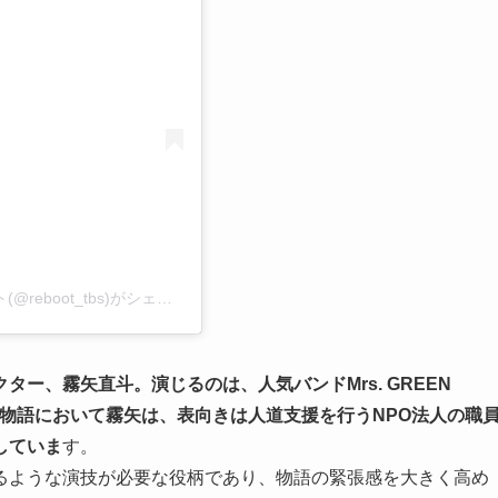
【公式】日曜劇場『リブート』2026年1月18日スタート(@reboot_tbs)がシェアした投稿
ー、霧矢直斗。演じるのは、人気バンドMrs. GREEN
。物語において霧矢は、表向きは人道支援を行うNPO法人の職
していま
す。
るような演技が必要な役柄であり、物語の緊張感を大きく高め