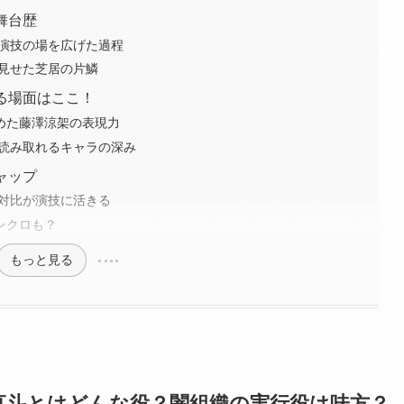
舞台歴
に演技の場を広げた過程
で見せた芝居の片鱗
光る場面はここ！
に込めた藤澤涼架の表現力
ら読み取れるキャラの深み
ャップ
の対比が演技に活きる
シンクロも？
もっと見る
矢直斗とはどんな役？闇組織の実行役は味方？