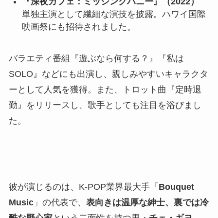
『深夜カフェ：ミッシングハニー』（2022）
単独主演として繊細な演技を披露。ハワイ国際
映画祭にも招待されました。
バラエティ番組『遊ぶなら何する？』『私は
SOLO』などにも出演し、親しみやすいキャラクタ
ーとして人気を獲得。また、トロット曲『定時退
勤』をリリースし、歌手としても注目を浴びまし
た。
彼が演じるのは、K-POP業界最大手「
Bouquet
Music
」の代表で、
表向きは温厚な紳士、裏では冷
酷な野心家
という二面性を持つ男・
チェ・ギヨ