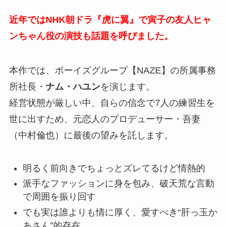
近年ではNHK朝ドラ『虎に翼』で寅子の友人ヒャ
ンちゃん役の演技も話題を呼びました。
本作では、ボーイズグループ【NAZE】の所属事務
所社長・
ナム・ハユン
を演じます。
経営状態が厳しい中、自らの信念で7人の練習生を
世に出すため、元恋人のプロデューサー・吾妻
（中村倫也）に最後の望みを託します。
明るく前向きでちょっとズレてるけど情熱的
派手なファッションに身を包み、破天荒な言動
で周囲を振り回す
でも実は誰よりも情に厚く、愛すべき“肝っ玉か
あさん”的存在