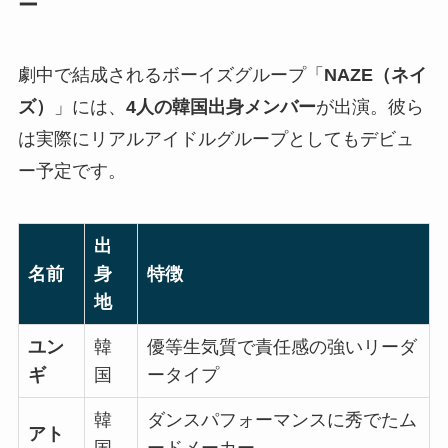
ー
劇中で結成されるボーイズグループ「
NAZE（ネイ
ズ）
」には、
4人の韓国出身メンバー
が出演。彼ら
は実際にリアルアイドルグループとしてもデビュ
ー予定です。
出
名前
身
特徴
地
ユン
韓
優等生気質で責任感の強いリーダ
ギ
国
ータイプ
韓
ダンスパフォーマンスに秀でたム
アト
国
ードメーカー