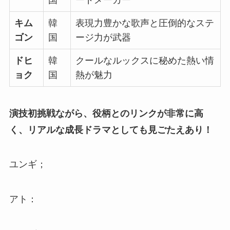
キム
韓
表現力豊かな歌声と圧倒的なステ
ゴン
国
ージ力が武器
ドヒ
韓
クールなルックスに秘めた熱い情
ョク
国
熱が魅力
演技初挑戦ながら、役柄とのリンクが非常に高
く、リアルな成長ドラマとしても見ごたえあり！
ユンギ；
アト：