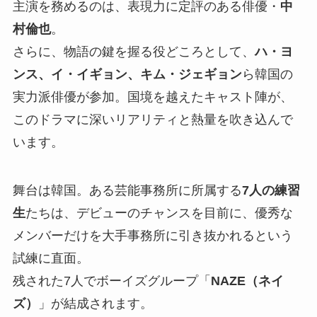
主演を務めるのは、表現力に定評のある俳優・
中
村倫也
。
さらに、物語の鍵を握る役どころとして、
ハ・ヨ
ンス、イ・イギョン、キム・ジェギョン
ら韓国の
実力派俳優が参加。国境を越えたキャスト陣が、
このドラマに深いリアリティと熱量を吹き込んで
います。
舞台は韓国。ある芸能事務所に所属する
7人の練習
生
たちは、デビューのチャンスを目前に、優秀な
メンバーだけを大手事務所に引き抜かれるという
試練に直面。
残された7人でボーイズグループ「
NAZE（ネイ
ズ）
」が結成されます。