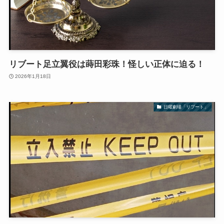
リブート足立翼役は蒔田彩珠！怪しい正体に迫る！
2026年1月18日
日曜劇場「リブート」