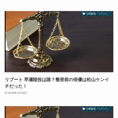
日曜劇場「リブート」
リブート 早瀬陸役は誰？整形前の俳優は松山ケンイ
チだった！
2026年1月18日
日曜劇場「リブート」