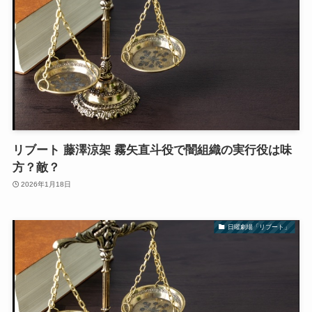
リブート 藤澤涼架 霧矢直斗役で闇組織の実行役は味
方？敵？
2026年1月18日
日曜劇場「リブート」